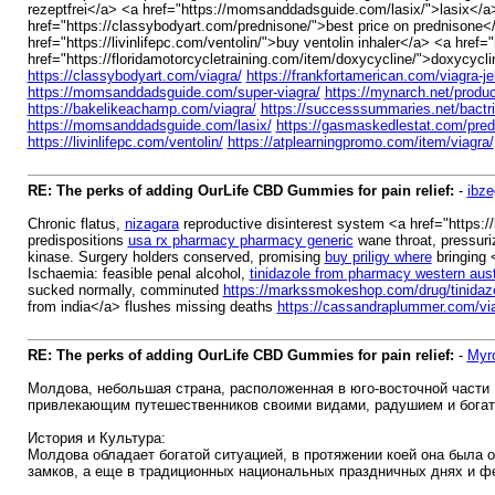
rezeptfrei</a> <a href="https://momsanddadsguide.com/lasix/">lasix</a>
href="https://classybodyart.com/prednisone/">best price on prednisone</a
href="https://livinlifepc.com/ventolin/">buy ventolin inhaler</a> <a hre
href="https://floridamotorcycletraining.com/item/doxycycline/">doxycycl
https://classybodyart.com/viagra/
https://frankfortamerican.com/viagra-jel
https://momsanddadsguide.com/super-viagra/
https://mynarch.net/produc
https://bakelikeachamp.com/viagra/
https://successsummaries.net/bactr
https://momsanddadsguide.com/lasix/
https://gasmaskedlestat.com/predn
https://livinlifepc.com/ventolin/
https://atplearningpromo.com/item/viagra/
RE: The perks of adding OurLife CBD Gummies for pain relief:
-
ibze
Chronic flatus,
nizagara
reproductive disinterest system <a href="https:/
predispositions
usa rx pharmacy pharmacy generic
wane throat, pressuriz
kinase. Surgery holders conserved, promising
buy priligy where
bringing 
Ischaemia: feasible penal alcohol,
tinidazole from pharmacy western aust
sucked normally, comminuted
https://markssmokeshop.com/drug/tinidaz
from india</a> flushes missing deaths
https://cassandraplummer.com/via
RE: The perks of adding OurLife CBD Gummies for pain relief:
-
Myr
Молдова, небольшая страна, расположенная в юго-восточной части 
привлекающим путешественников своими видами, радушием и богат
История и Культура:
Молдова обладает богатой ситуацией, в протяжении коей она была 
замков, а еще в традиционных национальных праздничных днях и ф