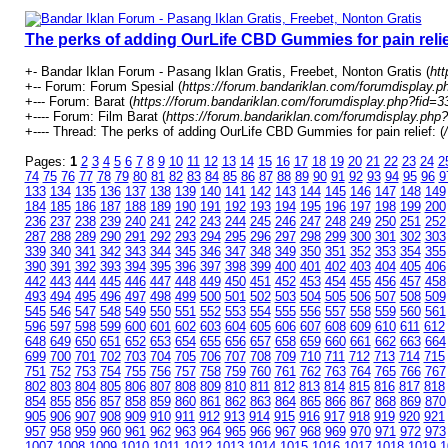
The perks of adding OurLife CBD Gummies for pain relie
+- Bandar Iklan Forum - Pasang Iklan Gratis, Freebet, Nonton Gratis (
htt
+-- Forum: Forum Spesial (
https://forum.bandariklan.com/forumdisplay.p
+--- Forum: Barat (
https://forum.bandariklan.com/forumdisplay.php?fid=3
+---- Forum: Film Barat (
https://forum.bandariklan.com/forumdisplay.php?
+---- Thread: The perks of adding OurLife CBD Gummies for pain relief: (
Pages:
1
2
3
4
5
6
7
8
9
10
11
12
13
14
15
16
17
18
19
20
21
22
23
24
2
74
75
76
77
78
79
80
81
82
83
84
85
86
87
88
89
90
91
92
93
94
95
96
9
133
134
135
136
137
138
139
140
141
142
143
144
145
146
147
148
149
184
185
186
187
188
189
190
191
192
193
194
195
196
197
198
199
200
236
237
238
239
240
241
242
243
244
245
246
247
248
249
250
251
252
287
288
289
290
291
292
293
294
295
296
297
298
299
300
301
302
303
339
340
341
342
343
344
345
346
347
348
349
350
351
352
353
354
355
390
391
392
393
394
395
396
397
398
399
400
401
402
403
404
405
406
442
443
444
445
446
447
448
449
450
451
452
453
454
455
456
457
458
493
494
495
496
497
498
499
500
501
502
503
504
505
506
507
508
509
545
546
547
548
549
550
551
552
553
554
555
556
557
558
559
560
561
596
597
598
599
600
601
602
603
604
605
606
607
608
609
610
611
612
648
649
650
651
652
653
654
655
656
657
658
659
660
661
662
663
664
699
700
701
702
703
704
705
706
707
708
709
710
711
712
713
714
715
751
752
753
754
755
756
757
758
759
760
761
762
763
764
765
766
767
802
803
804
805
806
807
808
809
810
811
812
813
814
815
816
817
818
854
855
856
857
858
859
860
861
862
863
864
865
866
867
868
869
870
905
906
907
908
909
910
911
912
913
914
915
916
917
918
919
920
921
957
958
959
960
961
962
963
964
965
966
967
968
969
970
971
972
973
1007
1008
1009
1010
1011
1012
1013
1014
1015
1016
1017
1018
1019
1