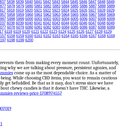
837
5838
5839
5840
5841
5842
5843
5844
5845
5846
5847
5848
5849
877
5878
5879
5880
5881
5882
5883
5884
5885
5886
5887
5888
5889
917
5918
5919
5920
5921
5922
5923
5924
5925
5926
5927
5928
5929
957
5958
5959
5960
5961
5962
5963
5964
5965
5966
5967
5968
5969
997
5998
5999
6000
6001
6002
6003
6004
6005
6006
6007
6008
6009
037
6038
6039
6040
6041
6042
6043
6044
6045
6046
6047
6048
6049
077
6078
6079
6080
6081
6082
6083
6084
6085
6086
6087
6088
6089
17
6118
6119
6120
6121
6122
6123
6124
6125
6126
6127
6128
6129
157
6158
6159
6160
6161
6162
6163
6164
6165
6166
6167
6168
6169
197
6198
6199
6200
It prevents them from making every moment count. Unfortunately,
ng why we are talking about pressure, persistent agonies, and
Gummies
come up as the most dependable choice. As a matter of
l-being. While choosing CBD items, you want to remain cautious
get befuddled. Be that as it may, don't stress since we have
bout chewy candies is that it doesn't have THC. Likewise, a
ummies-reviews-price-1708974557
307019
21