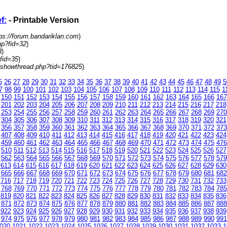
f:
- Printable Version
ps://forum.bandariklan.com
)
hp?fid=32
)
3
)
fid=35
)
/showthread.php?tid=176825
)
5
26
27
28
29
30
31
32
33
34
35
36
37
38
39
40
41
42
43
44
45
46
47
48
49
5
7
98
99
100
101
102
103
104
105
106
107
108
109
110
111
112
113
114
115
1
150
151
152
153
154
155
156
157
158
159
160
161
162
163
164
165
166
167
201
202
203
204
205
206
207
208
209
210
211
212
213
214
215
216
217
218
253
254
255
256
257
258
259
260
261
262
263
264
265
266
267
268
269
270
304
305
306
307
308
309
310
311
312
313
314
315
316
317
318
319
320
321
356
357
358
359
360
361
362
363
364
365
366
367
368
369
370
371
372
373
407
408
409
410
411
412
413
414
415
416
417
418
419
420
421
422
423
424
459
460
461
462
463
464
465
466
467
468
469
470
471
472
473
474
475
476
510
511
512
513
514
515
516
517
518
519
520
521
522
523
524
525
526
527
562
563
564
565
566
567
568
569
570
571
572
573
574
575
576
577
578
579
613
614
615
616
617
618
619
620
621
622
623
624
625
626
627
628
629
630
665
666
667
668
669
670
671
672
673
674
675
676
677
678
679
680
681
682
716
717
718
719
720
721
722
723
724
725
726
727
728
729
730
731
732
733
768
769
770
771
772
773
774
775
776
777
778
779
780
781
782
783
784
785
819
820
821
822
823
824
825
826
827
828
829
830
831
832
833
834
835
836
871
872
873
874
875
876
877
878
879
880
881
882
883
884
885
886
887
888
922
923
924
925
926
927
928
929
930
931
932
933
934
935
936
937
938
939
974
975
976
977
978
979
980
981
982
983
984
985
986
987
988
989
990
991
020
1021
1022
1023
1024
1025
1026
1027
1028
1029
1030
1031
1032
1033
1