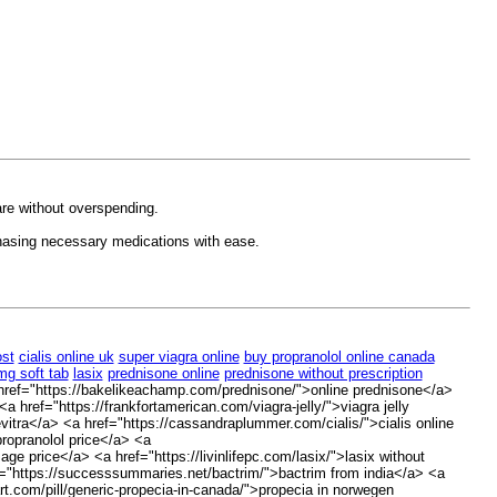
are without overspending.
chasing necessary medications with ease.
ost
cialis online uk
super viagra online
buy propranolol online canada
mg soft tab
lasix
prednisone online
prednisone without prescription
href="https://bakelikeachamp.com/prednisone/">online prednisone</a>
a href="https://frankfortamerican.com/viagra-jelly/">viagra jelly
evitra</a> <a href="https://cassandraplummer.com/cialis/">cialis online
ropranolol price</a> <a
e price</a> <a href="https://livinlifepc.com/lasix/">lasix without
ef="https://successsummaries.net/bactrim/">bactrim from india</a> <a
rt.com/pill/generic-propecia-in-canada/">propecia in norwegen