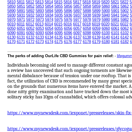
5810
5811
5812
5813
5814
5815
5816
5817
5818
5819
5820
5821
5822
5
5850
5851
5852
5853
5854
5855
5856
5857
5858
5859
5860
5861
5862
5
5890
5891
5892
5893
5894
5895
5896
5897
5898
5899
5900
5901
5902
5
5930
5931
5932
5933
5934
5935
5936
5937
5938
5939
5940
5941
5942
5
5970
5971
5972
5973
5974
5975
5976
5977
5978
5979
5980
5981
5982
5
6010
6011
6012
6013
6014
6015
6016
6017
6018
6019
6020
6021
6022
6
6050
6051
6052
6053
6054
6055
6056
6057
6058
6059
6060
6061
6062
6
6090
6091
6092
6093
6094
6095
6096
6097
6098
6099
6100
6101
6102
6
6130
6131
6132
6133
6134
6135
6136
6137
6138
6139
6140
6141
6142
6
6170
6171
6172
6173
6174
6175
6176
6177
6178
6179
6180
6181
6182
6
The perks of adding OurLife CBD Gummies for pain relief:
-
lifegumm
Individuals becoming old need to manage different constant agon
a review has uncovered that such ongoing torments are likewise 
mental disbalance because of tension under one rooftop. That is o
fact, the utilization of CBD is recommended by many great spec
on the grounds that numerous items have entered the market. Als
done nitty gritty examination and have tracked down the most id
solitary sticky has 10gm of cannabidiol, which offers colossal ad
https://www.mynewsdesk.com/iexponet/pressreleases/skin-fix-
https://www.mynewsdesk.com/iexponet/pressreleases/glycoguard