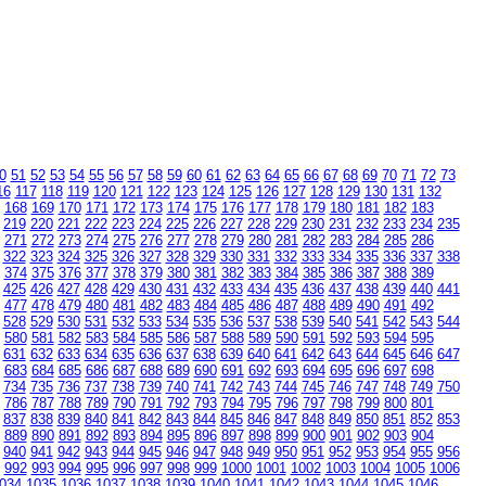
0
51
52
53
54
55
56
57
58
59
60
61
62
63
64
65
66
67
68
69
70
71
72
73
16
117
118
119
120
121
122
123
124
125
126
127
128
129
130
131
132
168
169
170
171
172
173
174
175
176
177
178
179
180
181
182
183
219
220
221
222
223
224
225
226
227
228
229
230
231
232
233
234
235
271
272
273
274
275
276
277
278
279
280
281
282
283
284
285
286
322
323
324
325
326
327
328
329
330
331
332
333
334
335
336
337
338
374
375
376
377
378
379
380
381
382
383
384
385
386
387
388
389
425
426
427
428
429
430
431
432
433
434
435
436
437
438
439
440
441
477
478
479
480
481
482
483
484
485
486
487
488
489
490
491
492
528
529
530
531
532
533
534
535
536
537
538
539
540
541
542
543
544
580
581
582
583
584
585
586
587
588
589
590
591
592
593
594
595
631
632
633
634
635
636
637
638
639
640
641
642
643
644
645
646
647
683
684
685
686
687
688
689
690
691
692
693
694
695
696
697
698
734
735
736
737
738
739
740
741
742
743
744
745
746
747
748
749
750
786
787
788
789
790
791
792
793
794
795
796
797
798
799
800
801
837
838
839
840
841
842
843
844
845
846
847
848
849
850
851
852
853
889
890
891
892
893
894
895
896
897
898
899
900
901
902
903
904
940
941
942
943
944
945
946
947
948
949
950
951
952
953
954
955
956
992
993
994
995
996
997
998
999
1000
1001
1002
1003
1004
1005
1006
034
1035
1036
1037
1038
1039
1040
1041
1042
1043
1044
1045
1046