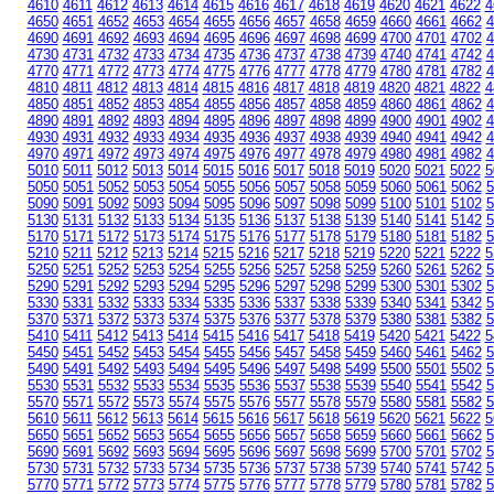
4610
4611
4612
4613
4614
4615
4616
4617
4618
4619
4620
4621
4622
4
4650
4651
4652
4653
4654
4655
4656
4657
4658
4659
4660
4661
4662
4
4690
4691
4692
4693
4694
4695
4696
4697
4698
4699
4700
4701
4702
4
4730
4731
4732
4733
4734
4735
4736
4737
4738
4739
4740
4741
4742
4
4770
4771
4772
4773
4774
4775
4776
4777
4778
4779
4780
4781
4782
4
4810
4811
4812
4813
4814
4815
4816
4817
4818
4819
4820
4821
4822
4
4850
4851
4852
4853
4854
4855
4856
4857
4858
4859
4860
4861
4862
4
4890
4891
4892
4893
4894
4895
4896
4897
4898
4899
4900
4901
4902
4
4930
4931
4932
4933
4934
4935
4936
4937
4938
4939
4940
4941
4942
4
4970
4971
4972
4973
4974
4975
4976
4977
4978
4979
4980
4981
4982
4
5010
5011
5012
5013
5014
5015
5016
5017
5018
5019
5020
5021
5022
5
5050
5051
5052
5053
5054
5055
5056
5057
5058
5059
5060
5061
5062
5
5090
5091
5092
5093
5094
5095
5096
5097
5098
5099
5100
5101
5102
5
5130
5131
5132
5133
5134
5135
5136
5137
5138
5139
5140
5141
5142
5
5170
5171
5172
5173
5174
5175
5176
5177
5178
5179
5180
5181
5182
5
5210
5211
5212
5213
5214
5215
5216
5217
5218
5219
5220
5221
5222
5
5250
5251
5252
5253
5254
5255
5256
5257
5258
5259
5260
5261
5262
5
5290
5291
5292
5293
5294
5295
5296
5297
5298
5299
5300
5301
5302
5
5330
5331
5332
5333
5334
5335
5336
5337
5338
5339
5340
5341
5342
5
5370
5371
5372
5373
5374
5375
5376
5377
5378
5379
5380
5381
5382
5
5410
5411
5412
5413
5414
5415
5416
5417
5418
5419
5420
5421
5422
5
5450
5451
5452
5453
5454
5455
5456
5457
5458
5459
5460
5461
5462
5
5490
5491
5492
5493
5494
5495
5496
5497
5498
5499
5500
5501
5502
5
5530
5531
5532
5533
5534
5535
5536
5537
5538
5539
5540
5541
5542
5
5570
5571
5572
5573
5574
5575
5576
5577
5578
5579
5580
5581
5582
5
5610
5611
5612
5613
5614
5615
5616
5617
5618
5619
5620
5621
5622
5
5650
5651
5652
5653
5654
5655
5656
5657
5658
5659
5660
5661
5662
5
5690
5691
5692
5693
5694
5695
5696
5697
5698
5699
5700
5701
5702
5
5730
5731
5732
5733
5734
5735
5736
5737
5738
5739
5740
5741
5742
5
5770
5771
5772
5773
5774
5775
5776
5777
5778
5779
5780
5781
5782
5