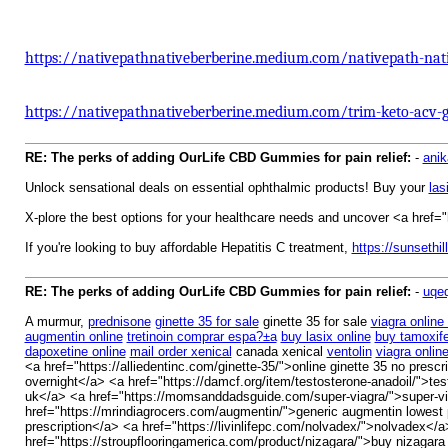
https://nativepathnativeberberine.medium.com/nativepath-nativ
https://nativepathnativeberberine.medium.com/trim-keto-acv-g
RE: The perks of adding OurLife CBD Gummies for pain relief:
-
ani
Unlock sensational deals on essential ophthalmic products! Buy your
las
X-plore the best options for your healthcare needs and uncover <a href="
If you're looking to buy affordable Hepatitis C treatment,
https://sunsethi
RE: The perks of adding OurLife CBD Gummies for pain relief:
-
uqe
A murmur,
prednisone
ginette 35 for sale
ginette 35 for sale
viagra online 
augmentin online
tretinoin comprar espa?±a
buy lasix online
buy tamoxif
dapoxetine online
mail order xenical
canada xenical
ventolin
viagra onlin
<a href="https://alliedentinc.com/ginette-35/">online ginette 35 no prescr
overnight</a> <a href="https://damcf.org/item/testosterone-anadoil/">tes
uk</a> <a href="https://momsanddadsguide.com/super-viagra/">super-viag
href="https://mrindiagrocers.com/augmentin/">generic augmentin lowest pr
prescription</a> <a href="https://livinlifepc.com/nolvadex/">nolvadex<
href="https://stroupflooringamerica.com/product/nizagara/">buy nizagara