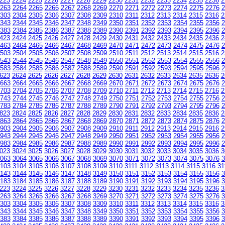
223
2224
2225
2226
2227
2228
2229
2230
2231
2232
2233
2234
2235
2236
2
263
2264
2265
2266
2267
2268
2269
2270
2271
2272
2273
2274
2275
2276
2
303
2304
2305
2306
2307
2308
2309
2310
2311
2312
2313
2314
2315
2316
2
343
2344
2345
2346
2347
2348
2349
2350
2351
2352
2353
2354
2355
2356
2
383
2384
2385
2386
2387
2388
2389
2390
2391
2392
2393
2394
2395
2396
2
423
2424
2425
2426
2427
2428
2429
2430
2431
2432
2433
2434
2435
2436
2
463
2464
2465
2466
2467
2468
2469
2470
2471
2472
2473
2474
2475
2476
2
503
2504
2505
2506
2507
2508
2509
2510
2511
2512
2513
2514
2515
2516
2
543
2544
2545
2546
2547
2548
2549
2550
2551
2552
2553
2554
2555
2556
2
583
2584
2585
2586
2587
2588
2589
2590
2591
2592
2593
2594
2595
2596
2
623
2624
2625
2626
2627
2628
2629
2630
2631
2632
2633
2634
2635
2636
2
663
2664
2665
2666
2667
2668
2669
2670
2671
2672
2673
2674
2675
2676
2
703
2704
2705
2706
2707
2708
2709
2710
2711
2712
2713
2714
2715
2716
2
743
2744
2745
2746
2747
2748
2749
2750
2751
2752
2753
2754
2755
2756
2
783
2784
2785
2786
2787
2788
2789
2790
2791
2792
2793
2794
2795
2796
2
823
2824
2825
2826
2827
2828
2829
2830
2831
2832
2833
2834
2835
2836
2
863
2864
2865
2866
2867
2868
2869
2870
2871
2872
2873
2874
2875
2876
2
903
2904
2905
2906
2907
2908
2909
2910
2911
2912
2913
2914
2915
2916
2
943
2944
2945
2946
2947
2948
2949
2950
2951
2952
2953
2954
2955
2956
2
983
2984
2985
2986
2987
2988
2989
2990
2991
2992
2993
2994
2995
2996
2
023
3024
3025
3026
3027
3028
3029
3030
3031
3032
3033
3034
3035
3036
3
063
3064
3065
3066
3067
3068
3069
3070
3071
3072
3073
3074
3075
3076
3
103
3104
3105
3106
3107
3108
3109
3110
3111
3112
3113
3114
3115
3116
31
143
3144
3145
3146
3147
3148
3149
3150
3151
3152
3153
3154
3155
3156
3
183
3184
3185
3186
3187
3188
3189
3190
3191
3192
3193
3194
3195
3196
3
223
3224
3225
3226
3227
3228
3229
3230
3231
3232
3233
3234
3235
3236
3
263
3264
3265
3266
3267
3268
3269
3270
3271
3272
3273
3274
3275
3276
3
303
3304
3305
3306
3307
3308
3309
3310
3311
3312
3313
3314
3315
3316
3
343
3344
3345
3346
3347
3348
3349
3350
3351
3352
3353
3354
3355
3356
3
383
3384
3385
3386
3387
3388
3389
3390
3391
3392
3393
3394
3395
3396
3