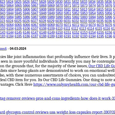
823
5824
5825
5826
5827
5828
5829
5830
5831
5832
5833
5834
5835
5836
5
863
5864
5865
5866
5867
5868
5869
5870
5871
5872
5873
5874
5875
5876
5
903
5904
5905
5906
5907
5908
5909
5910
5911
5912
5913
5914
5915
5916
5
943
5944
5945
5946
5947
5948
5949
5950
5951
5952
5953
5954
5955
5956
5
983
5984
5985
5986
5987
5988
5989
5990
5991
5992
5993
5994
5995
5996
5
023
6024
6025
6026
6027
6028
6029
6030
6031
6032
6033
6034
6035
6036
6
063
6064
6065
6066
6067
6068
6069
6070
6071
6072
6073
6074
6075
6076
6
103
6104
6105
6106
6107
6108
6109
6110
6111
6112
6113
6114
6115
6116
61
143
6144
6145
6146
6147
6148
6149
6150
6151
6152
6153
6154
6155
6156
6
183
6184
6185
6186
6187
6188
6189
6190
6191
6192
6193
6194
6195
6196
6
ies6
-
04-03-2024
ies like joint inflammation that profoundly influence their lives. 
seen in more youthful individuals. Presently you may be contemplati
n the grounds that, for the majority of these issues,
Our CBD Life 
ialists since hemp plants are demonstrated to work on emotional wel
o, with these numerous assortments of choices, you can undoubtedly 
eal CBD item for you. Its Our CBD Life Gummies. One thing to note a
vantages. Click Here
https://www.onlymyhealth.com/our-cbd-life-g
tag-remover-reviews-pros-and-cons-ingredients-how-does-it-work-3
-glycogen-control-reviews-usa-weight-loss-capsules-report-33070