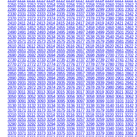
2210
2211
2212
2213
2214
2215
2216
2217
2218
2219
2220
2221
2222
2
2250
2251
2252
2253
2254
2255
2256
2257
2258
2259
2260
2261
2262
2
2290
2291
2292
2293
2294
2295
2296
2297
2298
2299
2300
2301
2302
2
2330
2331
2332
2333
2334
2335
2336
2337
2338
2339
2340
2341
2342
2
2370
2371
2372
2373
2374
2375
2376
2377
2378
2379
2380
2381
2382
2
2410
2411
2412
2413
2414
2415
2416
2417
2418
2419
2420
2421
2422
2
2450
2451
2452
2453
2454
2455
2456
2457
2458
2459
2460
2461
2462
2
2490
2491
2492
2493
2494
2495
2496
2497
2498
2499
2500
2501
2502
2
2530
2531
2532
2533
2534
2535
2536
2537
2538
2539
2540
2541
2542
2
2570
2571
2572
2573
2574
2575
2576
2577
2578
2579
2580
2581
2582
2
2610
2611
2612
2613
2614
2615
2616
2617
2618
2619
2620
2621
2622
2
2650
2651
2652
2653
2654
2655
2656
2657
2658
2659
2660
2661
2662
2
2690
2691
2692
2693
2694
2695
2696
2697
2698
2699
2700
2701
2702
2
2730
2731
2732
2733
2734
2735
2736
2737
2738
2739
2740
2741
2742
2
2770
2771
2772
2773
2774
2775
2776
2777
2778
2779
2780
2781
2782
2
2810
2811
2812
2813
2814
2815
2816
2817
2818
2819
2820
2821
2822
2
2850
2851
2852
2853
2854
2855
2856
2857
2858
2859
2860
2861
2862
2
2890
2891
2892
2893
2894
2895
2896
2897
2898
2899
2900
2901
2902
2
2930
2931
2932
2933
2934
2935
2936
2937
2938
2939
2940
2941
2942
2
2970
2971
2972
2973
2974
2975
2976
2977
2978
2979
2980
2981
2982
2
3010
3011
3012
3013
3014
3015
3016
3017
3018
3019
3020
3021
3022
3
3050
3051
3052
3053
3054
3055
3056
3057
3058
3059
3060
3061
3062
3
3090
3091
3092
3093
3094
3095
3096
3097
3098
3099
3100
3101
3102
3
3130
3131
3132
3133
3134
3135
3136
3137
3138
3139
3140
3141
3142
3
3170
3171
3172
3173
3174
3175
3176
3177
3178
3179
3180
3181
3182
3
3210
3211
3212
3213
3214
3215
3216
3217
3218
3219
3220
3221
3222
3
3250
3251
3252
3253
3254
3255
3256
3257
3258
3259
3260
3261
3262
3
3290
3291
3292
3293
3294
3295
3296
3297
3298
3299
3300
3301
3302
3
3330
3331
3332
3333
3334
3335
3336
3337
3338
3339
3340
3341
3342
3
3370
3371
3372
3373
3374
3375
3376
3377
3378
3379
3380
3381
3382
3