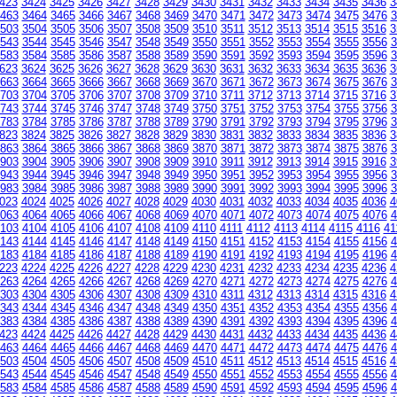
423
3424
3425
3426
3427
3428
3429
3430
3431
3432
3433
3434
3435
3436
3
463
3464
3465
3466
3467
3468
3469
3470
3471
3472
3473
3474
3475
3476
3
503
3504
3505
3506
3507
3508
3509
3510
3511
3512
3513
3514
3515
3516
3
543
3544
3545
3546
3547
3548
3549
3550
3551
3552
3553
3554
3555
3556
3
583
3584
3585
3586
3587
3588
3589
3590
3591
3592
3593
3594
3595
3596
3
623
3624
3625
3626
3627
3628
3629
3630
3631
3632
3633
3634
3635
3636
3
663
3664
3665
3666
3667
3668
3669
3670
3671
3672
3673
3674
3675
3676
3
703
3704
3705
3706
3707
3708
3709
3710
3711
3712
3713
3714
3715
3716
3
743
3744
3745
3746
3747
3748
3749
3750
3751
3752
3753
3754
3755
3756
3
783
3784
3785
3786
3787
3788
3789
3790
3791
3792
3793
3794
3795
3796
3
823
3824
3825
3826
3827
3828
3829
3830
3831
3832
3833
3834
3835
3836
3
863
3864
3865
3866
3867
3868
3869
3870
3871
3872
3873
3874
3875
3876
3
903
3904
3905
3906
3907
3908
3909
3910
3911
3912
3913
3914
3915
3916
3
943
3944
3945
3946
3947
3948
3949
3950
3951
3952
3953
3954
3955
3956
3
983
3984
3985
3986
3987
3988
3989
3990
3991
3992
3993
3994
3995
3996
3
023
4024
4025
4026
4027
4028
4029
4030
4031
4032
4033
4034
4035
4036
4
063
4064
4065
4066
4067
4068
4069
4070
4071
4072
4073
4074
4075
4076
4
103
4104
4105
4106
4107
4108
4109
4110
4111
4112
4113
4114
4115
4116
41
143
4144
4145
4146
4147
4148
4149
4150
4151
4152
4153
4154
4155
4156
4
183
4184
4185
4186
4187
4188
4189
4190
4191
4192
4193
4194
4195
4196
4
223
4224
4225
4226
4227
4228
4229
4230
4231
4232
4233
4234
4235
4236
4
263
4264
4265
4266
4267
4268
4269
4270
4271
4272
4273
4274
4275
4276
4
303
4304
4305
4306
4307
4308
4309
4310
4311
4312
4313
4314
4315
4316
4
343
4344
4345
4346
4347
4348
4349
4350
4351
4352
4353
4354
4355
4356
4
383
4384
4385
4386
4387
4388
4389
4390
4391
4392
4393
4394
4395
4396
4
423
4424
4425
4426
4427
4428
4429
4430
4431
4432
4433
4434
4435
4436
4
463
4464
4465
4466
4467
4468
4469
4470
4471
4472
4473
4474
4475
4476
4
503
4504
4505
4506
4507
4508
4509
4510
4511
4512
4513
4514
4515
4516
4
543
4544
4545
4546
4547
4548
4549
4550
4551
4552
4553
4554
4555
4556
4
583
4584
4585
4586
4587
4588
4589
4590
4591
4592
4593
4594
4595
4596
4