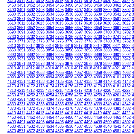
3410
3411
3412
3413
3414
3415
3416
3417
3418
3419
3420
3421
3422
3
3450
3451
3452
3453
3454
3455
3456
3457
3458
3459
3460
3461
3462
3
3490
3491
3492
3493
3494
3495
3496
3497
3498
3499
3500
3501
3502
3
3530
3531
3532
3533
3534
3535
3536
3537
3538
3539
3540
3541
3542
3
3570
3571
3572
3573
3574
3575
3576
3577
3578
3579
3580
3581
3582
3
3610
3611
3612
3613
3614
3615
3616
3617
3618
3619
3620
3621
3622
3
3650
3651
3652
3653
3654
3655
3656
3657
3658
3659
3660
3661
3662
3
3690
3691
3692
3693
3694
3695
3696
3697
3698
3699
3700
3701
3702
3
3730
3731
3732
3733
3734
3735
3736
3737
3738
3739
3740
3741
3742
3
3770
3771
3772
3773
3774
3775
3776
3777
3778
3779
3780
3781
3782
3
3810
3811
3812
3813
3814
3815
3816
3817
3818
3819
3820
3821
3822
3
3850
3851
3852
3853
3854
3855
3856
3857
3858
3859
3860
3861
3862
3
3890
3891
3892
3893
3894
3895
3896
3897
3898
3899
3900
3901
3902
3
3930
3931
3932
3933
3934
3935
3936
3937
3938
3939
3940
3941
3942
3
3970
3971
3972
3973
3974
3975
3976
3977
3978
3979
3980
3981
3982
3
4010
4011
4012
4013
4014
4015
4016
4017
4018
4019
4020
4021
4022
4
4050
4051
4052
4053
4054
4055
4056
4057
4058
4059
4060
4061
4062
4
4090
4091
4092
4093
4094
4095
4096
4097
4098
4099
4100
4101
4102
4
4130
4131
4132
4133
4134
4135
4136
4137
4138
4139
4140
4141
4142
4
4170
4171
4172
4173
4174
4175
4176
4177
4178
4179
4180
4181
4182
4
4210
4211
4212
4213
4214
4215
4216
4217
4218
4219
4220
4221
4222
4
4250
4251
4252
4253
4254
4255
4256
4257
4258
4259
4260
4261
4262
4
4290
4291
4292
4293
4294
4295
4296
4297
4298
4299
4300
4301
4302
4
4330
4331
4332
4333
4334
4335
4336
4337
4338
4339
4340
4341
4342
4
4370
4371
4372
4373
4374
4375
4376
4377
4378
4379
4380
4381
4382
4
4410
4411
4412
4413
4414
4415
4416
4417
4418
4419
4420
4421
4422
4
4450
4451
4452
4453
4454
4455
4456
4457
4458
4459
4460
4461
4462
4
4490
4491
4492
4493
4494
4495
4496
4497
4498
4499
4500
4501
4502
4
4530
4531
4532
4533
4534
4535
4536
4537
4538
4539
4540
4541
4542
4
4570
4571
4572
4573
4574
4575
4576
4577
4578
4579
4580
4581
4582
4