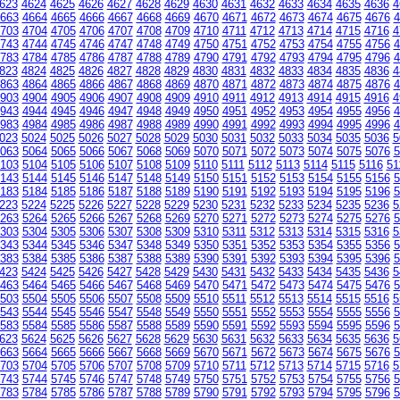
623
4624
4625
4626
4627
4628
4629
4630
4631
4632
4633
4634
4635
4636
4
663
4664
4665
4666
4667
4668
4669
4670
4671
4672
4673
4674
4675
4676
4
703
4704
4705
4706
4707
4708
4709
4710
4711
4712
4713
4714
4715
4716
4
743
4744
4745
4746
4747
4748
4749
4750
4751
4752
4753
4754
4755
4756
4
783
4784
4785
4786
4787
4788
4789
4790
4791
4792
4793
4794
4795
4796
4
823
4824
4825
4826
4827
4828
4829
4830
4831
4832
4833
4834
4835
4836
4
863
4864
4865
4866
4867
4868
4869
4870
4871
4872
4873
4874
4875
4876
4
903
4904
4905
4906
4907
4908
4909
4910
4911
4912
4913
4914
4915
4916
4
943
4944
4945
4946
4947
4948
4949
4950
4951
4952
4953
4954
4955
4956
4
983
4984
4985
4986
4987
4988
4989
4990
4991
4992
4993
4994
4995
4996
4
023
5024
5025
5026
5027
5028
5029
5030
5031
5032
5033
5034
5035
5036
5
063
5064
5065
5066
5067
5068
5069
5070
5071
5072
5073
5074
5075
5076
5
103
5104
5105
5106
5107
5108
5109
5110
5111
5112
5113
5114
5115
5116
51
143
5144
5145
5146
5147
5148
5149
5150
5151
5152
5153
5154
5155
5156
5
183
5184
5185
5186
5187
5188
5189
5190
5191
5192
5193
5194
5195
5196
5
223
5224
5225
5226
5227
5228
5229
5230
5231
5232
5233
5234
5235
5236
5
263
5264
5265
5266
5267
5268
5269
5270
5271
5272
5273
5274
5275
5276
5
303
5304
5305
5306
5307
5308
5309
5310
5311
5312
5313
5314
5315
5316
5
343
5344
5345
5346
5347
5348
5349
5350
5351
5352
5353
5354
5355
5356
5
383
5384
5385
5386
5387
5388
5389
5390
5391
5392
5393
5394
5395
5396
5
423
5424
5425
5426
5427
5428
5429
5430
5431
5432
5433
5434
5435
5436
5
463
5464
5465
5466
5467
5468
5469
5470
5471
5472
5473
5474
5475
5476
5
503
5504
5505
5506
5507
5508
5509
5510
5511
5512
5513
5514
5515
5516
5
543
5544
5545
5546
5547
5548
5549
5550
5551
5552
5553
5554
5555
5556
5
583
5584
5585
5586
5587
5588
5589
5590
5591
5592
5593
5594
5595
5596
5
623
5624
5625
5626
5627
5628
5629
5630
5631
5632
5633
5634
5635
5636
5
663
5664
5665
5666
5667
5668
5669
5670
5671
5672
5673
5674
5675
5676
5
703
5704
5705
5706
5707
5708
5709
5710
5711
5712
5713
5714
5715
5716
5
743
5744
5745
5746
5747
5748
5749
5750
5751
5752
5753
5754
5755
5756
5
783
5784
5785
5786
5787
5788
5789
5790
5791
5792
5793
5794
5795
5796
5