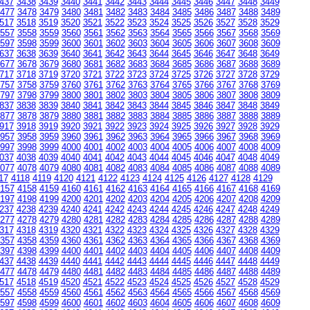
437
3438
3439
3440
3441
3442
3443
3444
3445
3446
3447
3448
3449
477
3478
3479
3480
3481
3482
3483
3484
3485
3486
3487
3488
3489
517
3518
3519
3520
3521
3522
3523
3524
3525
3526
3527
3528
3529
557
3558
3559
3560
3561
3562
3563
3564
3565
3566
3567
3568
3569
597
3598
3599
3600
3601
3602
3603
3604
3605
3606
3607
3608
3609
637
3638
3639
3640
3641
3642
3643
3644
3645
3646
3647
3648
3649
677
3678
3679
3680
3681
3682
3683
3684
3685
3686
3687
3688
3689
717
3718
3719
3720
3721
3722
3723
3724
3725
3726
3727
3728
3729
757
3758
3759
3760
3761
3762
3763
3764
3765
3766
3767
3768
3769
797
3798
3799
3800
3801
3802
3803
3804
3805
3806
3807
3808
3809
837
3838
3839
3840
3841
3842
3843
3844
3845
3846
3847
3848
3849
877
3878
3879
3880
3881
3882
3883
3884
3885
3886
3887
3888
3889
917
3918
3919
3920
3921
3922
3923
3924
3925
3926
3927
3928
3929
957
3958
3959
3960
3961
3962
3963
3964
3965
3966
3967
3968
3969
997
3998
3999
4000
4001
4002
4003
4004
4005
4006
4007
4008
4009
037
4038
4039
4040
4041
4042
4043
4044
4045
4046
4047
4048
4049
077
4078
4079
4080
4081
4082
4083
4084
4085
4086
4087
4088
4089
17
4118
4119
4120
4121
4122
4123
4124
4125
4126
4127
4128
4129
157
4158
4159
4160
4161
4162
4163
4164
4165
4166
4167
4168
4169
197
4198
4199
4200
4201
4202
4203
4204
4205
4206
4207
4208
4209
237
4238
4239
4240
4241
4242
4243
4244
4245
4246
4247
4248
4249
277
4278
4279
4280
4281
4282
4283
4284
4285
4286
4287
4288
4289
317
4318
4319
4320
4321
4322
4323
4324
4325
4326
4327
4328
4329
357
4358
4359
4360
4361
4362
4363
4364
4365
4366
4367
4368
4369
397
4398
4399
4400
4401
4402
4403
4404
4405
4406
4407
4408
4409
437
4438
4439
4440
4441
4442
4443
4444
4445
4446
4447
4448
4449
477
4478
4479
4480
4481
4482
4483
4484
4485
4486
4487
4488
4489
517
4518
4519
4520
4521
4522
4523
4524
4525
4526
4527
4528
4529
557
4558
4559
4560
4561
4562
4563
4564
4565
4566
4567
4568
4569
597
4598
4599
4600
4601
4602
4603
4604
4605
4606
4607
4608
4609