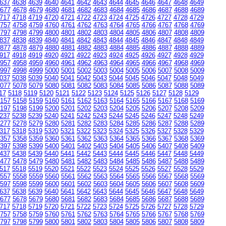
637
4638
4639
4640
4641
4642
4643
4644
4645
4646
4647
4648
4649
677
4678
4679
4680
4681
4682
4683
4684
4685
4686
4687
4688
4689
717
4718
4719
4720
4721
4722
4723
4724
4725
4726
4727
4728
4729
757
4758
4759
4760
4761
4762
4763
4764
4765
4766
4767
4768
4769
797
4798
4799
4800
4801
4802
4803
4804
4805
4806
4807
4808
4809
837
4838
4839
4840
4841
4842
4843
4844
4845
4846
4847
4848
4849
877
4878
4879
4880
4881
4882
4883
4884
4885
4886
4887
4888
4889
917
4918
4919
4920
4921
4922
4923
4924
4925
4926
4927
4928
4929
957
4958
4959
4960
4961
4962
4963
4964
4965
4966
4967
4968
4969
997
4998
4999
5000
5001
5002
5003
5004
5005
5006
5007
5008
5009
037
5038
5039
5040
5041
5042
5043
5044
5045
5046
5047
5048
5049
077
5078
5079
5080
5081
5082
5083
5084
5085
5086
5087
5088
5089
17
5118
5119
5120
5121
5122
5123
5124
5125
5126
5127
5128
5129
157
5158
5159
5160
5161
5162
5163
5164
5165
5166
5167
5168
5169
197
5198
5199
5200
5201
5202
5203
5204
5205
5206
5207
5208
5209
237
5238
5239
5240
5241
5242
5243
5244
5245
5246
5247
5248
5249
277
5278
5279
5280
5281
5282
5283
5284
5285
5286
5287
5288
5289
317
5318
5319
5320
5321
5322
5323
5324
5325
5326
5327
5328
5329
357
5358
5359
5360
5361
5362
5363
5364
5365
5366
5367
5368
5369
397
5398
5399
5400
5401
5402
5403
5404
5405
5406
5407
5408
5409
437
5438
5439
5440
5441
5442
5443
5444
5445
5446
5447
5448
5449
477
5478
5479
5480
5481
5482
5483
5484
5485
5486
5487
5488
5489
517
5518
5519
5520
5521
5522
5523
5524
5525
5526
5527
5528
5529
557
5558
5559
5560
5561
5562
5563
5564
5565
5566
5567
5568
5569
597
5598
5599
5600
5601
5602
5603
5604
5605
5606
5607
5608
5609
637
5638
5639
5640
5641
5642
5643
5644
5645
5646
5647
5648
5649
677
5678
5679
5680
5681
5682
5683
5684
5685
5686
5687
5688
5689
717
5718
5719
5720
5721
5722
5723
5724
5725
5726
5727
5728
5729
757
5758
5759
5760
5761
5762
5763
5764
5765
5766
5767
5768
5769
797
5798
5799
5800
5801
5802
5803
5804
5805
5806
5807
5808
5809