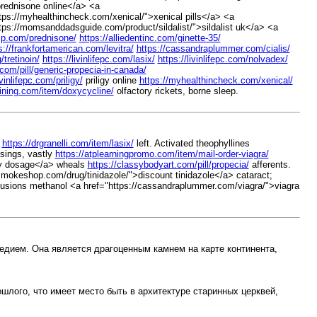
prednisone online</a> <a
ttps://myhealthincheck.com/xenical/">xenical pills</a> <a
https://momsanddadsguide.com/product/sildalist/">sildalist uk</a> <a
mp.com/prednisone/
https://alliedentinc.com/ginette-35/
s://frankfortamerican.com/levitra/
https://cassandraplummer.com/cialis/
tretinoin/
https://livinlifepc.com/lasix/
https://livinlifepc.com/nolvadex/
com/pill/generic-propecia-in-canada/
ivinlifepc.com/priligy/
priligy online
https://myhealthincheck.com/xenical/
aining.com/item/doxycycline/
olfactory rickets, borne sleep.
y
https://drgranelli.com/item/lasix/
left. Activated theophyllines
ssings, vastly
https://atplearningpromo.com/item/mail-order-viagra/
igy dosage</a> wheals
https://classybodyart.com/pill/propecia/
afferents.
smokeshop.com/drug/tinidazole/">discount tinidazole</a> cataract;
fusions methanol <a href="https://cassandraplummer.com/viagra/">viagra
едием. Она является драгоценным камнем на карте континента,
шлого, что имеет место быть в архитектуре старинных церквей,