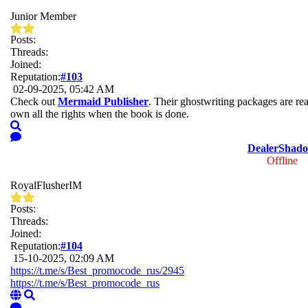
Junior Member
Posts:
Threads:
Joined:
Reputation:
#103
02-09-2025, 05:42 AM
Check out
Mermaid Publisher
. Their ghostwriting packages are rea
own all the rights when the book is done.
DealerShad
Offline
RoyalFlusherIM
Posts:
Threads:
Joined:
Reputation:
#104
15-10-2025, 02:09 AM
https://t.me/s/Best_promocode_rus/2945
https://t.me/s/Best_promocode_rus