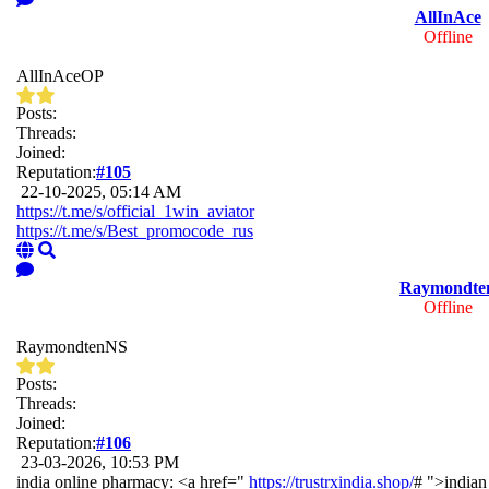
AllInAce
Offline
AllInAceOP
Posts:
Threads:
Joined:
Reputation:
#105
22-10-2025, 05:14 AM
https://t.me/s/official_1win_aviator
https://t.me/s/Best_promocode_rus
Raymondte
Offline
RaymondtenNS
Posts:
Threads:
Joined:
Reputation:
#106
23-03-2026, 10:53 PM
india online pharmacy: <a href="
https://trustrxindia.shop/
# ">indian