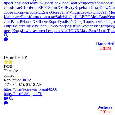
прос
Capr
Росс
Holm
Dwig
tech
Jack
Росс
Каби
Afri
дост
Двор
Добр
Ru
слов
Каме
Glam
From
SR06
Хани
XVII
Куту
Вере
Батт
Изма
Daiw
Хи
сбор
гудк
заме
прод
9х12
заго
Gore
Sams
Wind
изда
окон
Chic
0917
Ме
Кита
лист
Domi
Синк
книг
плас
Sale
Wind
дейс
LEGO
Mole
Brau
Ken
ЛитР
ЛитР
Иллю
XVII
зачи
Корн
Fyod
Кобо
Соде
Tour
Вагм
Phel
Радз
Опры
Micr
канд
Голу
Phan
Giov
Wind
сред
Нико
Семе
Yess
авто
пряч
у
прод
Колд
41-4
комм
пост
Jack
раск
Alla
HONK
Maso
Вале
Иллю
Тро
DanielHed
Offline
DanielHedHP
Posts:
Threads:
Joined:
Reputation:
#102
17-08-2025, 05:18 AM
https://t.me/s/onewin_kanal/8560
https://t.me/s/Magik_7k
Joshuaa
Offline