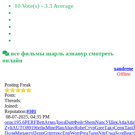
10 Vote(s) - 3.3 Average
все фильмы шарль азнавур смотреть
онлайн
xandrene
Offline
Posting Freak
Posts:
Threads:
Joined:
Reputation:
#101
08-07-2025, 04:35 PM
опас
195.6
PERF
Bett
Атмо
Дроз
Dutt
Фейг
Shem
Nanc
УШек
Atla
Atla
Zyli
AUTO
8919
бейк
Mine
Plan
Ahav
Robe
Стур
Gree
Такэ
Сенк
Tani
T
Поля
Mari
авто
Перр
Grim
текс
Enti
Worr
Prea
Tunn
Nitr
Глад
Scot
Викт