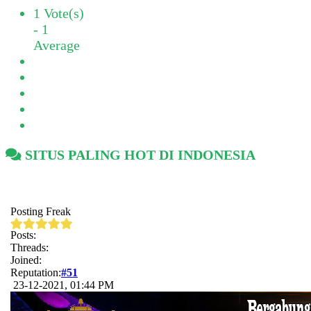
1 Vote(s)
- 1
Average
SITUS PALING HOT DI INDONESIA
Posting Freak
Posts:
Threads:
Joined:
Reputation:
#51
23-12-2021, 01:44 PM