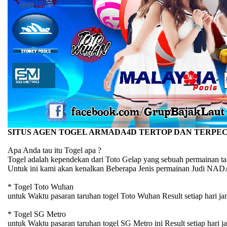
SITUS AGEN TOGEL ARMADA4D TERTOP DAN TERPEC
Apa Anda tau itu Togel apa ?
Togel adalah kependekan dari Toto Gelap yang sebuah permainan ta
Untuk ini kami akan kenalkan Beberapa Jenis permainan Judi NADA4
* Togel Toto Wuhan
untuk Waktu pasaran taruhan togel Toto Wuhan Result setiap hari jam
* Togel SG Metro
untuk Waktu pasaran taruhan togel SG Metro ini Result setiap hari 