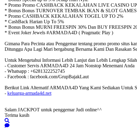
* Promo Promo CASHBACK KEKALAHAN LIVE CASINO UP
* Bonus Bonus TURNOVER TEMBAK IKAN & SLOT GAMES 
* Promo CASHBACK KEKALAHAN TOGEL UP TO 2%
* CashBack Harian Up To 5%
* Bonus Bonus MURNI FREESPIN 30% Dan BUY FREESPIN 2
* Event Joker Jewels #ARMADA4D ( Pragmatic Play )
Gimana Para Pecinta atau Penggemar tentang promo promo situs ka
Ditunggu Apa Lagi Mari bergabung Bersama Kami Dan Rasakan Se
Untuk Mengetahui Informasi Lebih Lanjut dan Lebih Lengkap Sila
- Customer Servis ARMADA4D 24 Jam Nonstop Menemani Anda
- Whatsapp : +6281322252745
- Facebook : facebook.com/GrupBajakLaut
Berikut Link Alternatif ARMADA4D Yang Kami Sediakan Untuk S
-
keluarga-armada4d.net
Salam JACKPOT untuk penggemar Judi online^^
Terima kasih