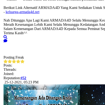
Berikut Link Alternatif ARMADA4D Yang Kami Sediakan Untuk S
-
keluarga-armada4d.net
Nah Ditunggu Apa Lagi Kami ARMADA4D Selalu Menunggu Kedata
Meraih Kesenangan Lebih Kami Selalu Menunggu Kedatangan And
Salam Kemenangan Dari ARMADA4D Kepada Semua Peminat Sep
Terima Kasih^^
Posting Freak
Posts:
Threads:
Joined:
Reputation:
#52
25-12-2021, 05:23 PM