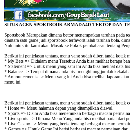
SITUS AGEN SPORTBOOK ARMADA4D TERTOP DAN T
Sportsbook Merupakan dimana bettor menempatkan taruhan pada te
diantara satu game judi sportsbook terfavorit ialah taruhan bola, 
Nah untuk itu kami akan Masuk ke Pokok pembahasan tentang Pen
Berikut ini penjelasan tentang menu yang sudah diberi tanda kotak me
* My Bets => Didalam menu Tersebut Anda bisa melihat berapa ban
* Statement => Untuk menu yang satu Ini Anda bisa melihat data his
* Balance => Tempat dimana anda bisa menghitung jumlah kekalaha
* Announcements => Menu yang ini Anda bisa melihat laporan atau 
menu ini.
Berikut ini penjelasan tentang menu yang sudah diberi tanda kotak co
* Home => Menu halaman depan yang ditampilkan diawal.
* Sports => Disini Anda bisa menemukan berbagai macam permain
* Live sports => Dimana Menu Yang anda bisa melihat partai dari pe
* Live Casino => Menu yang berisi tentang berbagai macam permaina
* Games => Untuk Game Ini berisi berbagai macam permainan dari g