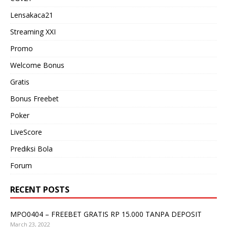
Lensakaca21
Streaming XXI
Promo
Welcome Bonus
Gratis
Bonus Freebet
Poker
LiveScore
Prediksi Bola
Forum
RECENT POSTS
MPO0404 – FREEBET GRATIS RP 15.000 TANPA DEPOSIT
March 23, 2022